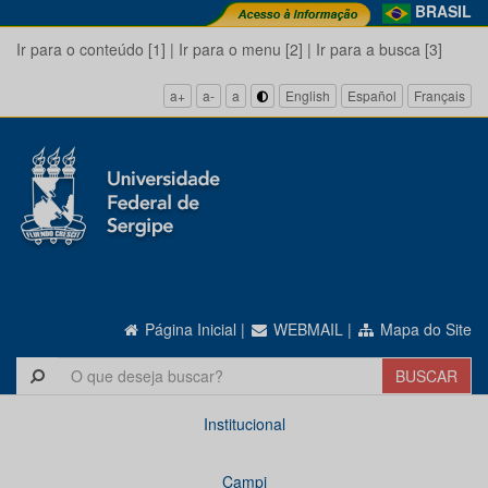
BRASIL
Ir para o conteúdo [1]
|
Ir para o menu [2]
|
Ir para a busca [3]
a+
a-
a
English
Español
Français
Página Inicial
|
WEBMAIL
|
Mapa do Site
Institucional
Campi