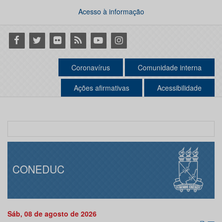
Acesso à informação
Facebook
Twitter
Flickr
RSS
Youtube
Instagram
Coronavírus
Comunidade interna
Ações afirmativas
Acessibilidade
CONEDUC
Sáb, 08 de agosto de 2026